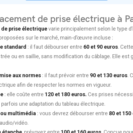
cement de prise électrique à Pa
de prise électrique
varie principalement selon le type d’i
 proposées sur le marché, main-d’œuvre incluse :
se standard
: il faut débourser entre
60 et 90 euros
. Cett
rée ou en saillie, sans modification du câblage. Elle est
 mise aux normes
: il faut prévoir entre
90 et 130 euros
. 
ctrique afin de respecter les normes en vigueur.
ée
: elle coûte entre
120 et 180 euros.
Ces prises nécessi
 parfois une adaptation du tableau électrique.
 ou multimédia
: vous devrez débourser entre
80 et 150
 audio/vidéo.
re étanche
, prévoyez entre
100 et 160 euros
. Conçue pour