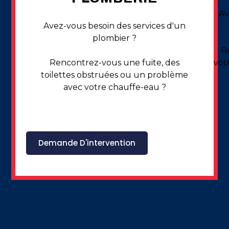
Av
Avez-vous besoin des services d'un
plombier ?
R
Rencontrez-vous une fuite, des
vot
toilettes obstruées ou un problème
avec votre chauffe-eau ?
Demande D'intervention