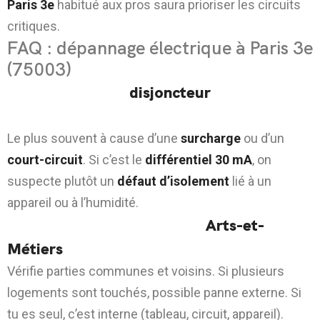
Paris 3e
habitué aux pros saura prioriser les circuits
critiques.
FAQ : dépannage électrique à Paris 3e
(75003)
1) Pourquoi mon
disjoncteur
saute
souvent dans le 75003 ?
Le plus souvent à cause d’une
surcharge
ou d’un
court-circuit
. Si c’est le
différentiel 30 mA
, on
suspecte plutôt un
défaut d’isolement
lié à un
appareil ou à l’humidité.
2) J’ai une coupure près de
Arts-et-
Métiers
: réseau ou logement ?
Vérifie parties communes et voisins. Si plusieurs
logements sont touchés, possible panne externe. Si
tu es seul, c’est interne (tableau, circuit, appareil).