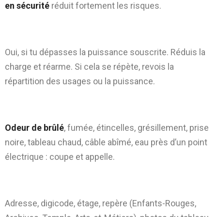
en sécurité
réduit fortement les risques.
6) Linky coupe quand j’utilise trop
d’appareils ?
Oui, si tu dépasses la puissance souscrite. Réduis la
charge et réarme. Si cela se répète, revois la
répartition des usages ou la puissance.
7) Quels signes imposent un appel
immédiat ?
Odeur de brûlé
, fumée, étincelles, grésillement, prise
noire, tableau chaud, câble abîmé, eau près d’un point
électrique : coupe et appelle.
8) Que préparer pour un dépannage dans
Paris 3e ?
Adresse, digicode, étage, repère (Enfants-Rouges,