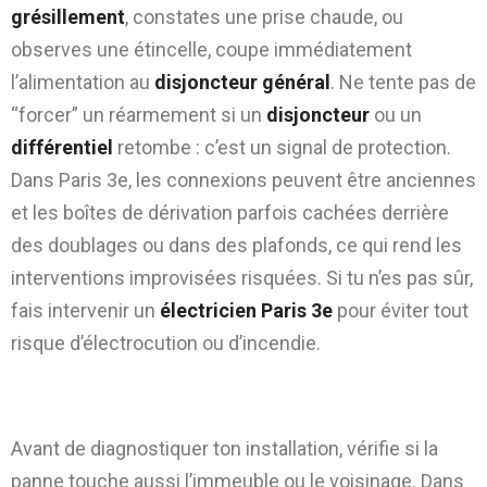
grésillement
, constates une prise chaude, ou
observes une étincelle, coupe immédiatement
l’alimentation au
disjoncteur général
. Ne tente pas de
“forcer” un réarmement si un
disjoncteur
ou un
différentiel
retombe : c’est un signal de protection.
Dans Paris 3e, les connexions peuvent être anciennes
et les boîtes de dérivation parfois cachées derrière
des doublages ou dans des plafonds, ce qui rend les
interventions improvisées risquées. Si tu n’es pas sûr,
fais intervenir un
électricien Paris 3e
pour éviter tout
risque d’électrocution ou d’incendie.
Étape 1 : panne du réseau ou panne
interne au logement/local ?
Avant de diagnostiquer ton installation, vérifie si la
panne touche aussi l’immeuble ou le voisinage. Dans