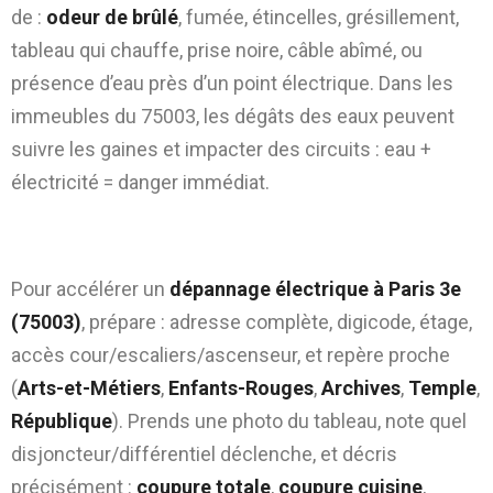
de :
odeur de brûlé
, fumée, étincelles, grésillement,
tableau qui chauffe, prise noire, câble abîmé, ou
présence d’eau près d’un point électrique. Dans les
immeubles du 75003, les dégâts des eaux peuvent
suivre les gaines et impacter des circuits : eau +
électricité = danger immédiat.
Faciliter l’intervention dans le 75003 :
informations clés à communiquer
Pour accélérer un
dépannage électrique à Paris 3e
(75003)
, prépare : adresse complète, digicode, étage,
accès cour/escaliers/ascenseur, et repère proche
(
Arts-et-Métiers
,
Enfants-Rouges
,
Archives
,
Temple
,
République
). Prends une photo du tableau, note quel
disjoncteur/différentiel déclenche, et décris
précisément :
coupure totale
,
coupure cuisine
,