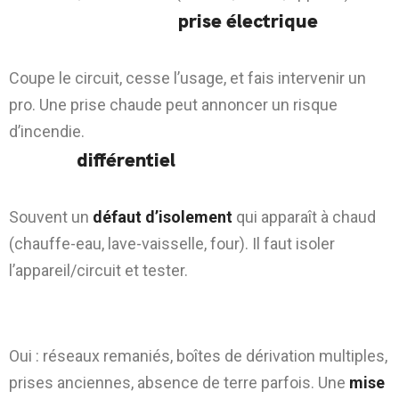
3) Que faire si une
prise électrique
chauffe
?
Coupe le circuit, cesse l’usage, et fais intervenir un
pro. Une prise chaude peut annoncer un risque
d’incendie.
4) Mon
différentiel
déclenche après 10–30
minutes : pourquoi ?
Souvent un
défaut d’isolement
qui apparaît à chaud
(chauffe-eau, lave-vaisselle, four). Il faut isoler
l’appareil/circuit et tester.
5) Les immeubles anciens du 75003
causent-ils plus de pannes ?
Oui : réseaux remaniés, boîtes de dérivation multiples,
prises anciennes, absence de terre parfois. Une
mise