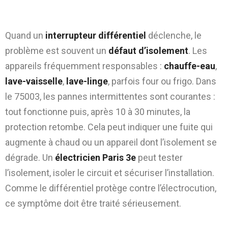
Différentiel 30 mA qui déclenche : défaut
d’isolement et pannes intermittentes
Quand un
interrupteur différentiel
déclenche, le
problème est souvent un
défaut d’isolement
. Les
appareils fréquemment responsables :
chauffe-eau
,
lave-vaisselle
,
lave-linge
, parfois four ou frigo. Dans
le 75003, les pannes intermittentes sont courantes :
tout fonctionne puis, après 10 à 30 minutes, la
protection retombe. Cela peut indiquer une fuite qui
augmente à chaud ou un appareil dont l’isolement se
dégrade. Un
électricien Paris 3e
peut tester
l’isolement, isoler le circuit et sécuriser l’installation.
Comme le différentiel protège contre l’électrocution,
ce symptôme doit être traité sérieusement.
Prise électrique qui chauffe, prise HS :