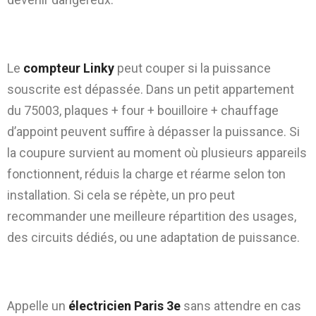
Linky et puissance : coupures par
dépassement de puissance souscrite
Le
compteur Linky
peut couper si la puissance
souscrite est dépassée. Dans un petit appartement
du 75003, plaques + four + bouilloire + chauffage
d’appoint peuvent suffire à dépasser la puissance. Si
la coupure survient au moment où plusieurs appareils
fonctionnent, réduis la charge et réarme selon ton
installation. Si cela se répète, un pro peut
recommander une meilleure répartition des usages,
des circuits dédiés, ou une adaptation de puissance.
Urgences électriques : quand appeler
immédiatement un électricien à Paris 3e
Appelle un
électricien Paris 3e
sans attendre en cas