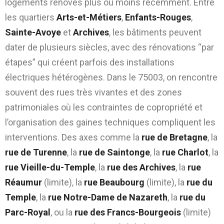
logements rénovés plus ou moins récemment. Entre
les quartiers
Arts-et-Métiers
,
Enfants-Rouges
,
Sainte-Avoye
et
Archives
, les bâtiments peuvent
dater de plusieurs siècles, avec des rénovations “par
étapes” qui créent parfois des installations
électriques hétérogènes. Dans le 75003, on rencontre
souvent des rues très vivantes et des zones
patrimoniales où les contraintes de copropriété et
l’organisation des gaines techniques compliquent les
interventions. Des axes comme la
rue de Bretagne
, la
rue de Turenne
, la
rue de Saintonge
, la
rue Charlot
, la
rue Vieille-du-Temple
, la
rue des Archives
, la
rue
Réaumur
(limite), la
rue Beaubourg
(limite), la
rue du
Temple
, la
rue Notre-Dame de Nazareth
, la
rue du
Parc-Royal
, ou la
rue des Francs-Bourgeois
(limite)