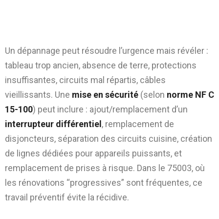
Mise en sécurité et remise à niveau :
quand le dépannage révèle un problème
de fond
Un dépannage peut résoudre l’urgence mais révéler :
tableau trop ancien, absence de terre, protections
insuffisantes, circuits mal répartis, câbles
vieillissants. Une
mise en sécurité
(selon
norme NF C
15-100
) peut inclure : ajout/remplacement d’un
interrupteur différentiel
, remplacement de
disjoncteurs, séparation des circuits cuisine, création
de lignes dédiées pour appareils puissants, et
remplacement de prises à risque. Dans le 75003, où
les rénovations “progressives” sont fréquentes, ce
travail préventif évite la récidive.
Dépannage électrique pour commerces,