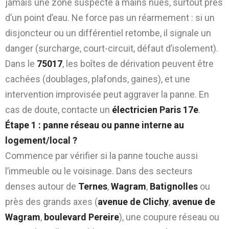
jamais une zone suspecte à mains nues, surtout près
d’un point d’eau. Ne force pas un réarmement : si un
disjoncteur ou un différentiel retombe, il signale un
danger (surcharge, court-circuit, défaut d’isolement).
Dans le
75017
, les boîtes de dérivation peuvent être
cachées (doublages, plafonds, gaines), et une
intervention improvisée peut aggraver la panne. En
cas de doute, contacte un
électricien Paris 17e
.
Étape 1 : panne réseau ou panne interne au
logement/local ?
Commence par vérifier si la panne touche aussi
l’immeuble ou le voisinage. Dans des secteurs
denses autour de
Ternes
,
Wagram
,
Batignolles
ou
près des grands axes (
avenue de Clichy
,
avenue de
Wagram
,
boulevard Pereire
), une coupure réseau ou