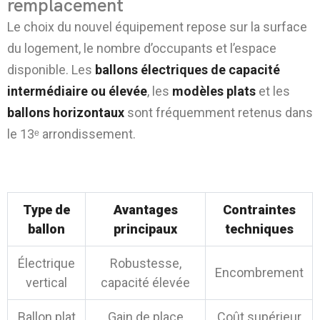
remplacement
Le choix du nouvel équipement repose sur la surface
du logement, le nombre d’occupants et l’espace
disponible. Les
ballons électriques de capacité
intermédiaire ou élevée
, les
modèles plats
et les
ballons horizontaux
sont fréquemment retenus dans
le 13ᵉ arrondissement.
Tableau 2 – Comparatif des solutions
techniques utilisées
Type de
Avantages
Contraintes
ballon
principaux
techniques
Électrique
Robustesse,
Encombrement
vertical
capacité élevée
Ballon plat
Gain de place
Coût supérieur