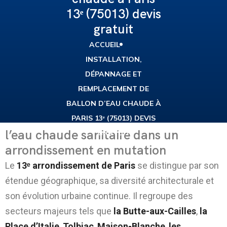
13ᵉ (75013) devis
gratuit
ACCUEIL
INSTALLATION,
DÉPANNAGE ET
REMPLACEMENT DE
BALLON D’EAU CHAUDE À
PARIS 13ᵉ (75013) DEVIS
l’eau chaude sanitaire dans un
GRATUIT
arrondissement en mutation
Le
13ᵉ arrondissement de Paris
se distingue par son
étendue géographique, sa diversité architecturale et
son évolution urbaine continue. Il regroupe des
secteurs majeurs tels que
la Butte-aux-Cailles
,
la
Place d’Italie
,
Tolbiac
,
Maison-Blanche
,
les