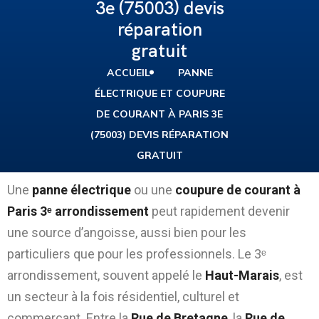
3e (75003) devis
réparation
gratuit
ACCUEIL
PANNE
ÉLECTRIQUE ET COUPURE
DE COURANT À PARIS 3E
(75003) DEVIS RÉPARATION
GRATUIT
Une
panne électrique
ou une
coupure de courant à
Paris 3ᵉ arrondissement
peut rapidement devenir
une source d’angoisse, aussi bien pour les
particuliers que pour les professionnels. Le 3ᵉ
arrondissement, souvent appelé le
Haut-Marais
, est
un secteur à la fois résidentiel, culturel et
commerçant. Entre la
Rue de Bretagne
, la
Rue de